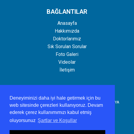
BAĞLANTILAR
Anasayfa
Hakkımızda
Doktorlarımız
Sık Sorulan Sorular
Foto Galeri
Videolar
İletişim
İLETİŞİM
Deneyiminizi daha iyi hale getirmek için bu
Adres:Çimenli Mah. Işıklı Cd.No:16 Günlüce/Emet KÜTAHYA
web sitesinde çerezleri kullanıyoruz. Devam
ederek çerez kullanımımızı kabul etmiş
0 274 472 51 50
oluyorsunuz
Şartlar ve Koşullar
gunluceasm@gmail.com